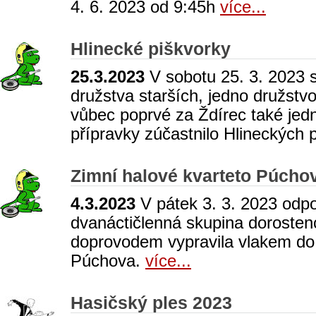
4. 6. 2023 od 9:45h
více...
Hlinecké piškvorky
25.3.2023
V sobotu 25. 3. 2023 
družstva starších, jedno družstv
vůbec poprvé za Ždírec také jed
přípravky zúčastnilo Hlineckých 
Zimní halové kvarteto Púcho
4.3.2023
V pátek 3. 3. 2023 odp
dvanáctičlenná skupina dorostenc
doprovodem vypravila vlakem do
Púchova.
více...
Hasičský ples 2023