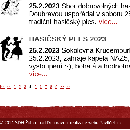
25.2.2023
Sbor dobrovolných has
Doubravou uspořádal v sobotu 25
tradiční hasičský ples.
více...
HASIČSKÝ PLES 2023
25.2.2023
Sokolovna Krucemburk
25.2.2023, zahraje kapela NAZ5, 
vystoupení :-), bohatá a hodnotn
více...
|<<
<<
1
2
3
4
5
6
7
8
9
>>
>>|
© 2014
SDH Ždírec nad Doubravou
, realizace webu
Pavlíček.cz