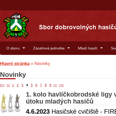
O sboru
Zásahová jednotka
Mladí hasiči
So
Hlavní stránka
»
Novinky
Novinky
|<<
<<
1
2
3
4
5
6
7
8
9
>>
>>|
1. kolo havlíčkobrodské ligy
útoku mladých hasičů
4.6.2023
Hasičské cvičiště - F