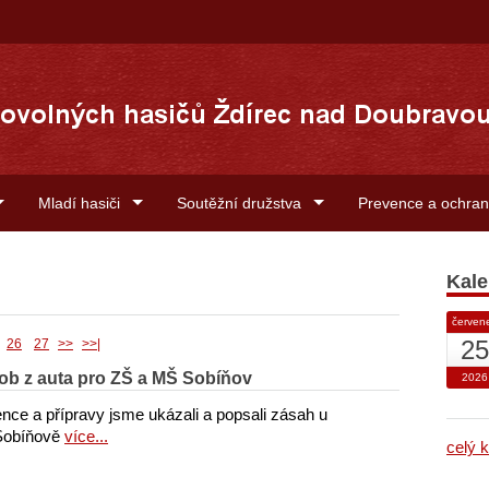
Mladí hasiči
Soutěžní družstva
Prevence a ochra
Kale
červen
25
26
27
>>
>>|
ob z auta pro ZŠ a MŠ Sobíňov
2026
nce a přípravy jsme ukázali a popsali zásah u
 Sobíňově
více...
celý k