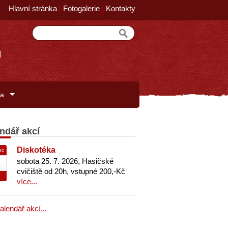
Hlavní stránka
|
Fotogalerie
|
Kontakty
na
ndář akcí
Diskotéka
ec
sobota 25. 7. 2026, Hasičské
cvičiště od 20h, vstupné 200,-Kč
více...
alendář akcí...