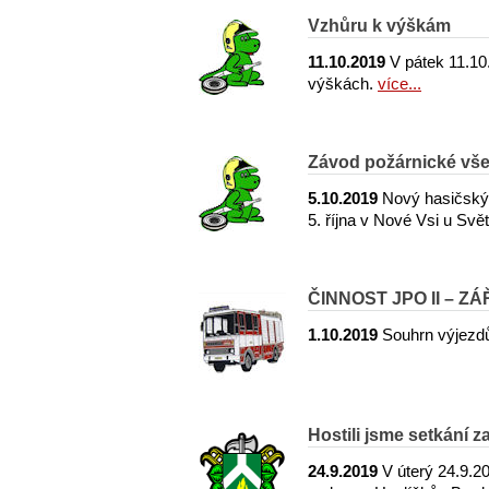
Vzhůru k výškám
11.10.2019
V pátek 11.10.
výškách.
více...
Závod požárnické vše
5.10.2019
Nový hasičský 
5. října v Nové Vsi u Sv
ČINNOST JPO II – ZÁ
1.10.2019
Souhrn výjezdů
Hostili jsme setkání 
24.9.2019
V úterý 24.9.20