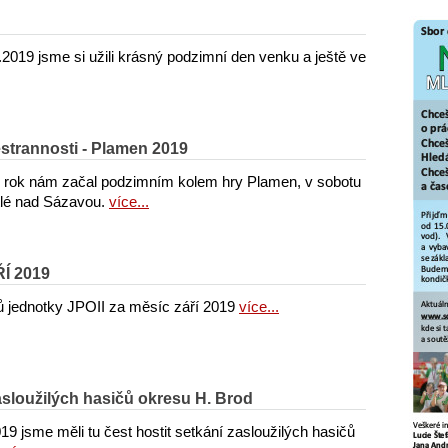
2019 jsme si užili krásný podzimní den venku a ještě ve
strannosti - Plamen 2019
rok nám začal podzimním kolem hry Plamen, v sobotu
ětlé nad Sázavou.
více...
ŘÍ 2019
 jednotky JPOII za měsíc září 2019
více...
zasloužilých hasičů okresu H. Brod
19 jsme měli tu čest hostit setkání zasloužilých hasičů