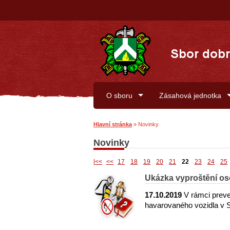
O sboru
Zásahová jednotka
Hlavní stránka
»
Novinky
Novinky
|<<
<<
17
18
19
20
21
22
23
24
25
Ukázka vyproštění os
17.10.2019
V rámci preve
havarovaného vozidla v