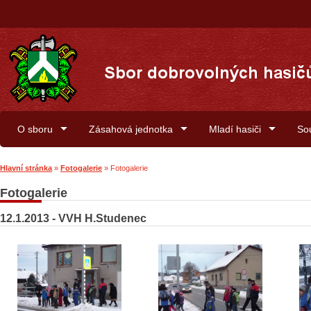
O sboru
Zásahová jednotka
Mladí hasiči
So
Hlavní stránka
»
Fotogalerie
»
Fotogalerie
Fotogalerie
12.1.2013 - VVH H.Studenec