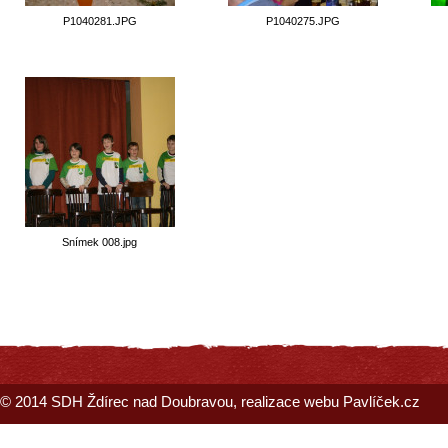
P1040281.JPG
P1040275.JPG
Snímek 008.jpg
© 2014
SDH Ždírec nad Doubravou
, realizace webu
Pavlíček.cz