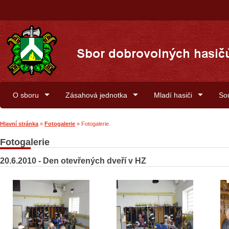
O sboru
Zásahová jednotka
Mladí hasiči
So
Hlavní stránka
»
Fotogalerie
»
Fotogalerie
Fotogalerie
20.6.2010 - Den otevřených dveří v HZ