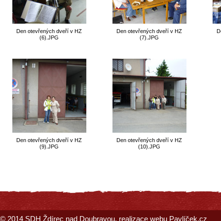
Den otevřených dveří v HZ
Den otevřených dveří v HZ
D
(6).JPG
(7).JPG
Den otevřených dveří v HZ
Den otevřených dveří v HZ
(9).JPG
(10).JPG
© 2014
SDH Ždírec nad Doubravou
, realizace webu
Pavlíček.cz